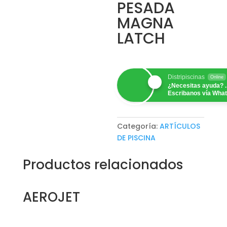
PESADA
MAGNA
LATCH
Distripiscinas
Online
¿Necesitas ayuda? .
Escribanos vía Wha
Categoría:
ARTÍCULOS
DE PISCINA
Productos relacionados
AEROJET