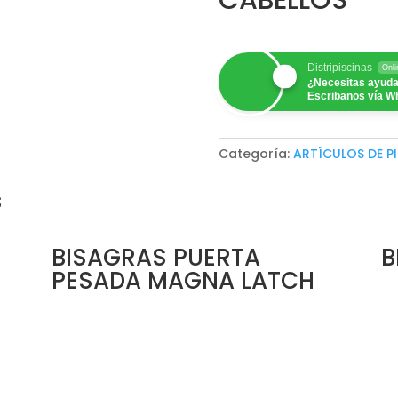
Distripiscinas
Onli
¿Necesitas ayuda
Escribanos vía W
Categoría:
ARTÍCULOS DE P
s
BISAGRAS PUERTA
B
PESADA MAGNA LATCH